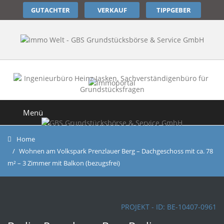
GUTACHTER
VERKAUF
TIPPGEBER
Menü
Home
Wohnen am Volkspark Prenzlauer Berg – Dachgeschoss mit ca. 78
m² – 3 Zimmer mit Balkon (bezugsfrei)
PROJEKT - ID:
BE-10407-0961