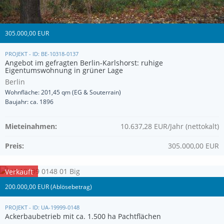
305.000,00 EUR
PROJEKT - ID: BE-10318-0137
Angebot im gefragten Berlin-Karlshorst: ruhige
Eigentumswohnung in grüner Lage
Berlin
Wohnfläche: 201,45 qm (EG & Souterrain)
Baujahr: ca. 1896
Mieteinahmen:
10.637,28 EUR/Jahr (nettokalt)
Preis:
305.000,00 EUR
Verkauft
200.000,00 EUR (Ablösebetrag)
PROJEKT - ID: UA-19999-0148
Ackerbaubetrieb mit ca. 1.500 ha Pachtflächen