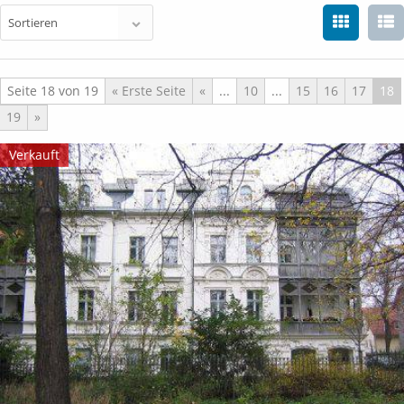
Seite 18 von 19
« Erste Seite
«
...
10
...
15
16
17
18
19
»
Verkauft